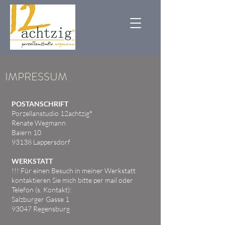
IMPRESSUM
POSTANSCHRIFT
Porzellanstudio 12achtzig°
Renate Wegmann
Baiern 10
93138 Lappersdorf
WERKSTATT
!!! Für einen Besuch in meiner Werkstatt
kontaktieren Sie mich bitte per mail oder
Telefon (s. Kontakt):
Salzburger Gasse 1
93047 Regensburg