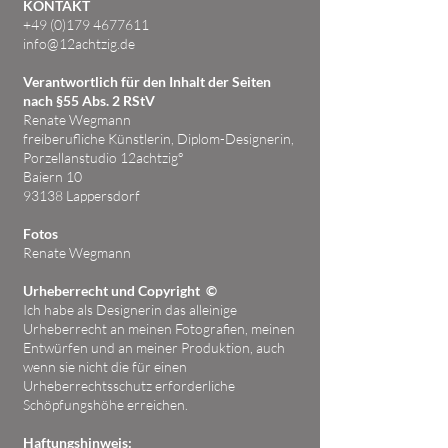
KONTAKT
+49 (0)179 4677611
info@12achtzig.de
Verantwortlich für den Inhalt der Seiten
nach §55 Abs. 2 RStV
Renate Wegmann
freiberufliche Künstlerin, Diplom-Designerin,
Porzellanstudio 12achtzig°
Baiern 10
93138 Lappersdorf
Fotos
Renate Wegmann
Urheberrecht und Copyright ©
Ich habe als Designerin das alleinige
Urheberrecht an meinen Fotografien, meinen
Entwürfen und an meiner Produktion, auch
wenn sie nicht die für einen
Urheberrechtsschutz erforderliche
Schöpfungshöhe erreichen.
Haftungshinweis: