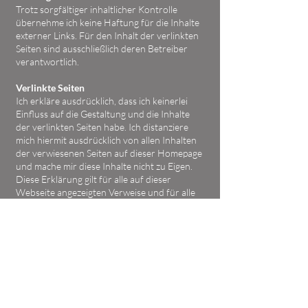
Trotz sorgfältiger inhaltlicher Kontrolle
übernehme ich keine Haftung für die Inhalte
externer Links. Für den Inhalt der verlinkten
Seiten sind ausschließlich deren Betreiber
verantwortlich.
Verlinkte Seiten
Ich erkläre ausdrücklich, dass ich keinerlei
Einfluss auf die Gestaltung und die Inhalte
der verlinkten Seiten habe. Ich distanziere
mich hiermit ausdrücklich von allen Inhalten
der verwiesenen Seiten auf dieser Homepage
und mache mir diese Inhalte nicht zu Eigen.
Diese Erklärung gilt für alle auf dieser
Webseite angezeigten Verweise und für alle
Inhalte der Seiten, zu denen die sichtbaren
Banner, Buttons und Verweise führen.
Baiern, im Dezember 2025